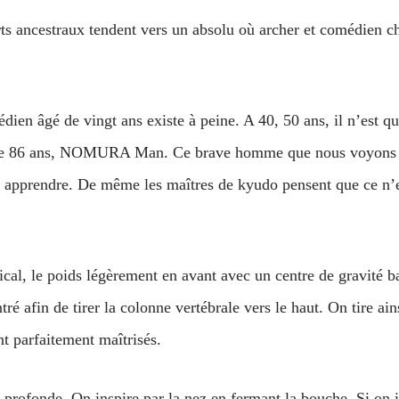
ts ancestraux tendent vers un absolu où archer et comédien ch
dien âgé de vingt ans existe à peine. A 40, 50 ans, il n’est 
 86 ans, NOMURA Man. Ce brave homme que nous voyons c
 apprendre. De même les maîtres de kyudo pensent que ce n’es
tical, le poids légèrement en avant avec un centre de gravité 
é afin de tirer la colonne vertébrale vers le haut. On tire ain
t parfaitement maîtrisés.
t profonde. On inspire par la nez en fermant la bouche. Si on 