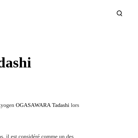
dashi
 kyogen
OGASAWARA Tadashi
lors
ns, il est considéré comme un des