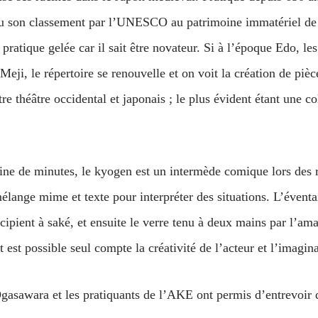
valu son classement par l’UNESCO au patrimoine immatériel de
pratique gelée car il sait être novateur. Si à l’époque Edo, les
e Meji, le répertoire se renouvelle et on voit la création de pi
e théâtre occidental et japonais ; le plus évident étant une c
ine de minutes, le kyogen est un intermède comique lors des 
ange mime et texte pour interpréter des situations. L’éventail 
récipient à saké, et ensuite le verre tenu à deux mains par l’a
ut est possible seul compte la créativité de l’acteur et l’imagin
asawara et les pratiquants de l’AKE ont permis d’entrevoir q