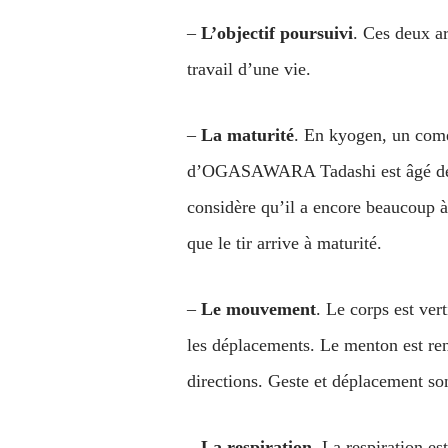
–
L’objectif poursuivi
. Ces deux ar
travail d’une vie.
–
La maturité
. En kyogen, un comé
d’OGASAWARA Tadashi est âgé de
considère qu’il a encore beaucoup à
que le tir arrive à maturité.
–
Le mouvement
. Le corps est ver
les déplacements. Le menton est rentr
directions. Geste et déplacement son
–
La respiration
. La respiration es