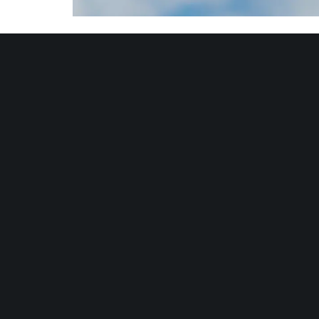
Une question ?
Association Kyudo Étoile
L’AKE rassemble aujourd’hui quatre-vingt kyudojins
Les principaux enseignants sont :
Yumi Minaminaka
Renshi Rokudan