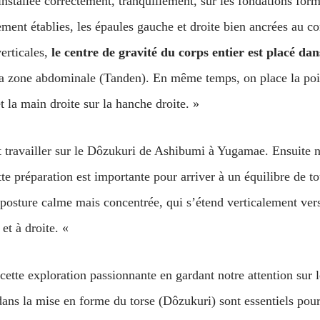
 installée correctement, tranquillement, sur les fondations fo
ent établies, les épaules gauche et droite bien ancrées au co
erticales,
le centre de gravité du corps entier est placé da
s la zone abdominale (Tanden). En même temps, on place la poin
et la main droite sur la hanche droite. »
t travailler sur le Dôzukuri de Ashibumi à Yugamae. Ensuite 
te préparation est importante pour arriver à un équilibre de t
posture calme mais concentrée, qui s’étend verticalement vers «
et à droite. «
cette exploration passionnante en gardant notre attention sur
ans la mise en forme du torse (Dôzukuri) sont essentiels pour