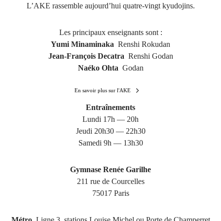
L’AKE rassemble aujourd’hui quatre-vingt kyudojins.
Les principaux enseignants sont :
Yumi Minaminaka
Renshi Rokudan
Jean-François Decatra
Renshi Godan
Naéko Ohta
Godan
En savoir plus sur l'AKE
Entraînements
Lundi 17h — 20h
Jeudi 20h30 — 22h30
Samedi 9h — 13h30
Gymnase Renée Garilhe
211 rue de Courcelles
75017 Paris
Métro
Ligne 3, stations Louise Michel ou Porte de Champerret