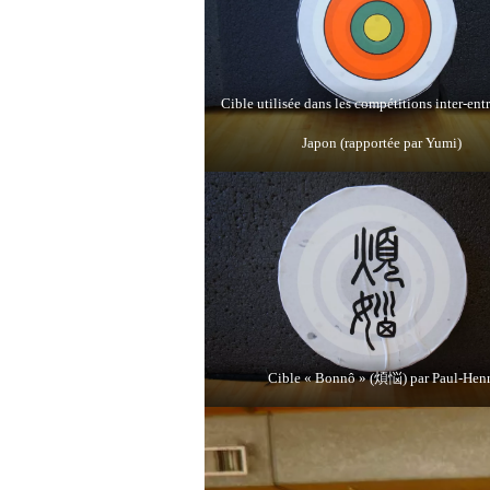
Cible utilisée dans les compétitions inter-ent
Japon (rapportée par Yumi)
Cible « Bonnô » (煩悩) par Paul-Henr